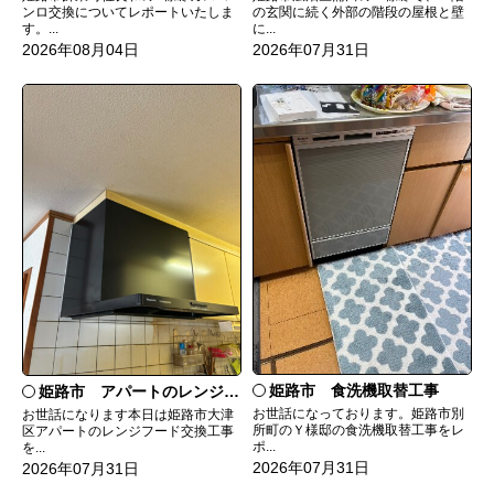
ンロ交換についてレポートいたしま
の玄関に続く外部の階段の屋根と壁
す。...
に...
2026年08月04日
2026年07月31日
姫路市 食洗機取替工事
姫路市 アパートのレンジフード交換
お世話になっております。姫路市別
お世話になります本日は姫路市大津
所町のＹ様邸の食洗機取替工事をレ
区アパートのレンジフード交換工事
ポ...
を...
2026年07月31日
2026年07月31日