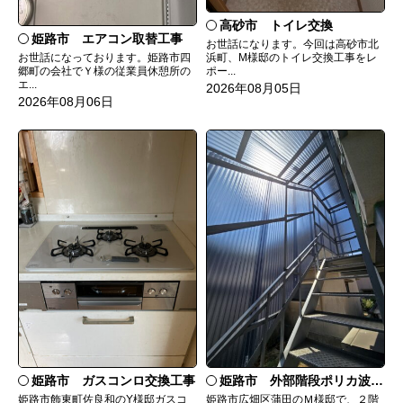
高砂市 トイレ交換
姫路市 エアコン取替工事
お世話になります。今回は高砂市北
お世話になっております。姫路市四
浜町、M様邸のトイレ交換工事をレ
郷町の会社でＹ様の従業員休憩所の
ポー...
エ...
2026年08月05日
2026年08月06日
姫路市 ガスコンロ交換工事
姫路市 外部階段ポリカ波板張替工事
姫路市飾東町佐良和のY様邸ガスコ
姫路市広畑区蒲田のＭ様邸で、２階