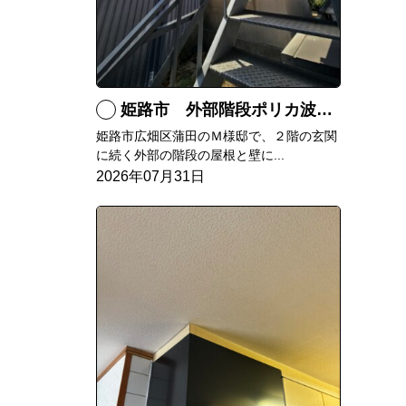
姫路市 外部階段ポリカ波板張替工事
姫路市広畑区蒲田のＭ様邸で、２階の玄関
に続く外部の階段の屋根と壁に...
2026年07月31日