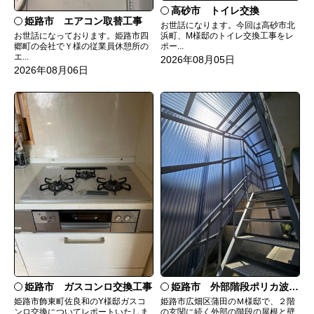
高砂市 トイレ交換
姫路市 エアコン取替工事
お世話になります。今回は高砂市北
お世話になっております。姫路市四
浜町、M様邸のトイレ交換工事をレ
郷町の会社でＹ様の従業員休憩所の
ポー...
エ...
2026年08月05日
2026年08月06日
姫路市 ガスコンロ交換工事
姫路市 外部階段ポリカ波板張替工事
姫路市飾東町佐良和のY様邸ガスコ
姫路市広畑区蒲田のＭ様邸で、２階
ンロ交換についてレポートいたしま
の玄関に続く外部の階段の屋根と壁