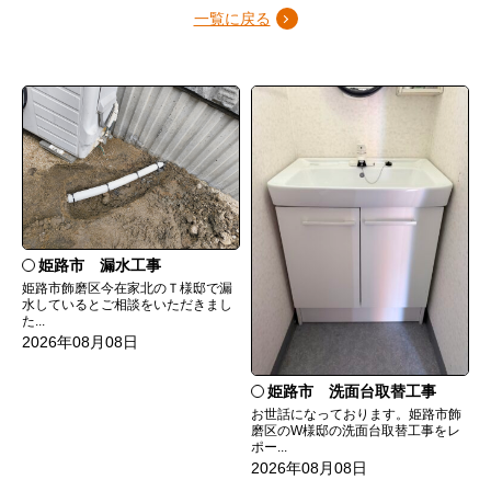
一覧に戻る
姫路市 漏水工事
姫路市飾磨区今在家北のＴ様邸で漏
水しているとご相談をいただきまし
た...
2026年08月08日
姫路市 洗面台取替工事
お世話になっております。姫路市飾
磨区のW様邸の洗面台取替工事をレ
ポー...
2026年08月08日