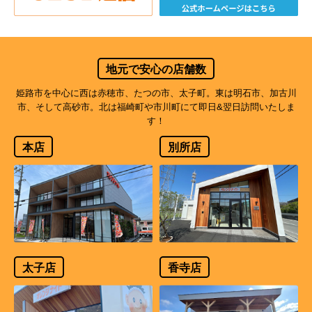
地元で安心の店舗数
姫路市を中心に西は赤穂市、たつの市、太子町。東は明石市、加古川
市、そして高砂市。北は福崎町や市川町にて即日&翌日訪問いたしま
す！
本店
別所店
太子店
香寺店