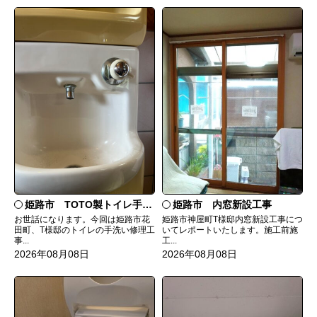
姫路市 TOTO製トイレ手洗いの水漏れ修理
姫路市 内窓新設工事
お世話になります。今回は姫路市花
姫路市神屋町T様邸内窓新設工事につ
田町、T様邸のトイレの手洗い修理工
いてレポートいたします。施工前施
事...
工...
2026年08月08日
2026年08月08日