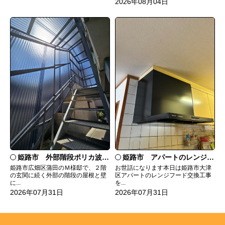
2026年08月04日
姫路市 外部階段ポリカ波板張替工事
姫路市 アパートのレンジフード交換
姫路市広畑区蒲田のＭ様邸で、２階
お世話になります本日は姫路市大津
の玄関に続く外部の階段の屋根と壁
区アパートのレンジフード交換工事
に...
を...
2026年07月31日
2026年07月31日