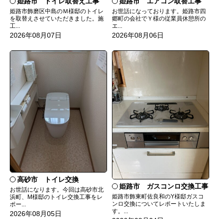
姫路市 トイレ取替え工事
姫路市 エアコン取替工事
姫路市飾磨区中島のＭ様邸のトイレ
お世話になっております。姫路市四
を取替えさせていただきました。施
郷町の会社でＹ様の従業員休憩所の
工...
エ...
2026年08月07日
2026年08月06日
高砂市 トイレ交換
姫路市 ガスコンロ交換工事
お世話になります。今回は高砂市北
姫路市飾東町佐良和のY様邸ガスコ
浜町、M様邸のトイレ交換工事をレ
ンロ交換についてレポートいたしま
ポー...
す。...
2026年08月05日