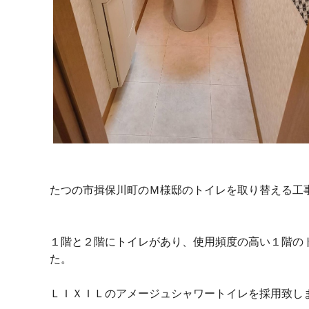
たつの市揖保川町のＭ様邸のトイレを取り替える工
１階と２階にトイレがあり、使用頻度の高い１階の
た。
ＬＩＸＩＬのアメージュシャワートイレを採用致し