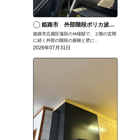
姫路市 外部階段ポリカ波板張替工事
姫路市広畑区蒲田のＭ様邸で、２階の玄関
に続く外部の階段の屋根と壁に...
2026年07月31日