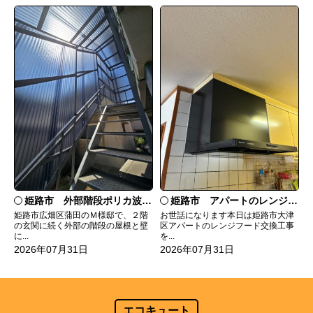
姫路市 外部階段ポリカ波板張替工事
姫路市 アパートのレンジフード交換
姫路市広畑区蒲田のＭ様邸で、２階
お世話になります本日は姫路市大津
の玄関に続く外部の階段の屋根と壁
区アパートのレンジフード交換工事
に...
を...
2026年07月31日
2026年07月31日
エコキュート