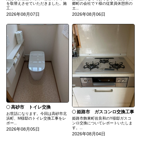
を取替えさせていただきました。施
郷町の会社でＹ様の従業員休憩所の
工...
エ...
2026年08月07日
2026年08月06日
高砂市 トイレ交換
姫路市 ガスコンロ交換工事
お世話になります。今回は高砂市北
姫路市飾東町佐良和のY様邸ガスコ
浜町、M様邸のトイレ交換工事をレ
ンロ交換についてレポートいたしま
ポー...
す。...
2026年08月05日
2026年08月04日