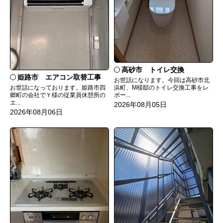
高砂市 トイレ交換
姫路市 エアコン取替工事
お世話になります。今回は高砂市北
お世話になっております。姫路市四
浜町、M様邸のトイレ交換工事をレ
郷町の会社でＹ様の従業員休憩所の
ポー...
エ...
2026年08月05日
2026年08月06日