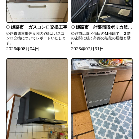
姫路市 ガスコンロ交換工事
姫路市 外部階段ポリカ波板張替工事
姫路市飾東町佐良和のY様邸ガスコ
姫路市広畑区蒲田のＭ様邸で、２階
ンロ交換についてレポートいたしま
の玄関に続く外部の階段の屋根と壁
す。...
に...
2026年08月04日
2026年07月31日