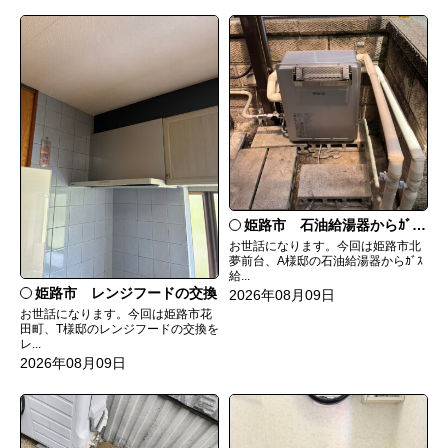
姫路市 石油給湯器からｶﾞｽ給湯器へ取替
お世話になります。今回は姫路市北
夢前台、A様邸の石油給湯器からｶﾞｽ
給...
姫路市 レンジフードの交換
2026年08月09日
お世話になります。今回は姫路市花
田町、T様邸のレンジフードの交換を
レ...
2026年08月09日