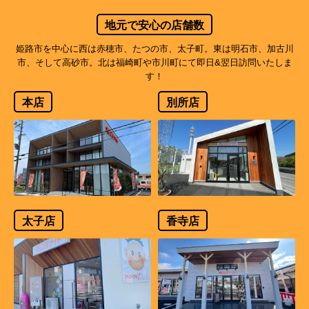
地元で安心の店舗数
姫路市を中心に西は赤穂市、たつの市、太子町。東は明石市、加古川
市、そして高砂市。北は福崎町や市川町にて即日&翌日訪問いたしま
す！
本店
別所店
太子店
香寺店