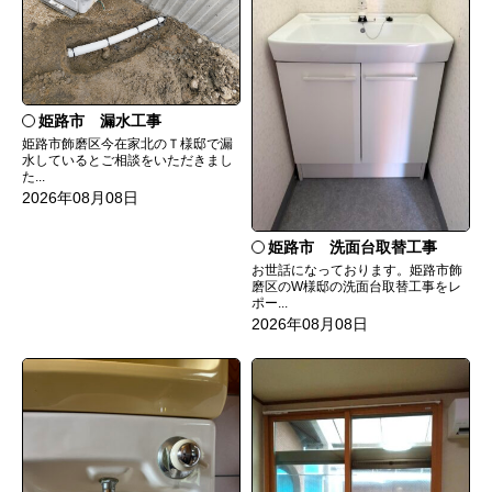
姫路市 漏水工事
姫路市飾磨区今在家北のＴ様邸で漏
水しているとご相談をいただきまし
た...
2026年08月08日
姫路市 洗面台取替工事
お世話になっております。姫路市飾
磨区のW様邸の洗面台取替工事をレ
ポー...
2026年08月08日