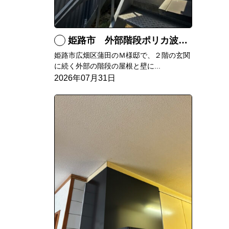
姫路市 外部階段ポリカ波板張替工事
姫路市広畑区蒲田のＭ様邸で、２階の玄関
に続く外部の階段の屋根と壁に...
2026年07月31日