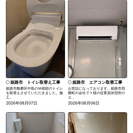
姫路市 トイレ取替え工事
姫路市 エアコン取替工事
姫路市飾磨区中島のＭ様邸のトイレ
お世話になっております。姫路市四
を取替えさせていただきました。施
郷町の会社でＹ様の従業員休憩所の
工...
エ...
2026年08月07日
2026年08月06日