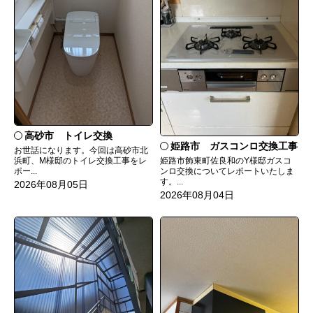
高砂市 トイレ交換
姫路市 ガスコンロ交換工事
お世話になります。今回は高砂市北
姫路市飾東町佐良和のY様邸ガスコ
浜町、M様邸のトイレ交換工事をレ
ンロ交換についてレポートいたしま
ポー...
す。...
2026年08月05日
2026年08月04日