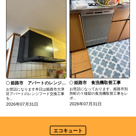
姫路市 食洗機取替工事
姫路市 アパートのレンジフード交換
お世話になっております。姫路市別
お世話になります本日は姫路市大津
所町のＹ様邸の食洗機取替工事をレ
区アパートのレンジフード交換工事
ポ...
を...
2026年07月31日
2026年07月31日
エコキュート