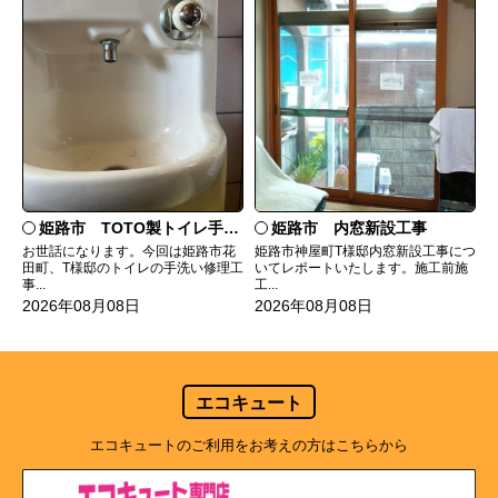
姫路市 TOTO製トイレ手洗いの水漏れ修理
姫路市 内窓新設工事
お世話になります。今回は姫路市花
姫路市神屋町T様邸内窓新設工事につ
田町、T様邸のトイレの手洗い修理工
いてレポートいたします。施工前施
事...
工...
2026年08月08日
2026年08月08日
エコキュート
エコキュートのご利用をお考えの方はこちらから