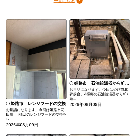
一覧に戻る
姫路市 石油給湯器からｶﾞｽ給湯器へ取替
お世話になります。今回は姫路市北
夢前台、A様邸の石油給湯器からｶﾞｽ
給...
姫路市 レンジフードの交換
2026年08月09日
お世話になります。今回は姫路市花
田町、T様邸のレンジフードの交換を
レ...
2026年08月09日