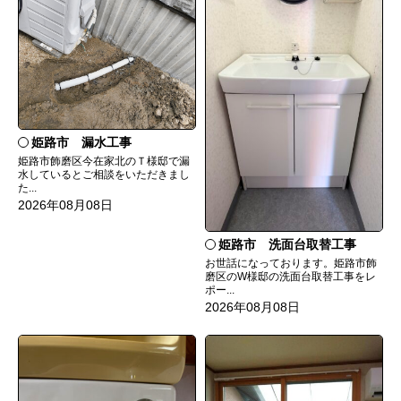
姫路市 漏水工事
姫路市飾磨区今在家北のＴ様邸で漏
水しているとご相談をいただきまし
た...
2026年08月08日
姫路市 洗面台取替工事
お世話になっております。姫路市飾
磨区のW様邸の洗面台取替工事をレ
ポー...
2026年08月08日