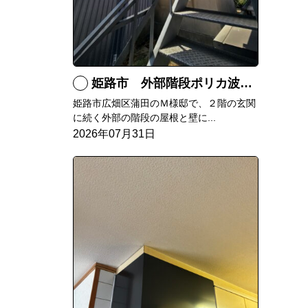
姫路市 外部階段ポリカ波板張替工事
姫路市広畑区蒲田のＭ様邸で、２階の玄関
に続く外部の階段の屋根と壁に...
2026年07月31日