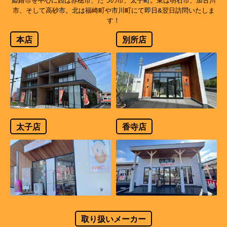
姫路市を中心に西は赤穂市、たつの市、太子町。東は明石市、加古川
市、そして高砂市。北は福崎町や市川町にて即日&翌日訪問いたしま
す！
本店
別所店
太子店
香寺店
取り扱いメーカー