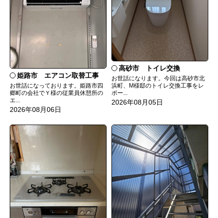
高砂市 トイレ交換
姫路市 エアコン取替工事
お世話になります。今回は高砂市北
お世話になっております。姫路市四
浜町、M様邸のトイレ交換工事をレ
郷町の会社でＹ様の従業員休憩所の
ポー...
エ...
2026年08月05日
2026年08月06日