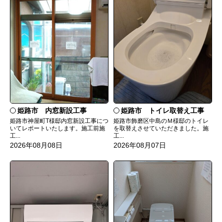
姫路市 内窓新設工事
姫路市 トイレ取替え工事
姫路市神屋町T様邸内窓新設工事につ
姫路市飾磨区中島のＭ様邸のトイレ
いてレポートいたします。施工前施
を取替えさせていただきました。施
工...
工...
2026年08月08日
2026年08月07日