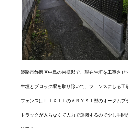
姫路市飾磨区中島のＭ様邸で、現在生垣を工事させ
生垣とブロック塀を取り除いて、フェンスにしる工
フェンスはＬＩＸＩＬのＡＢＹＳ１型のオータムブ
トラックが入らなくて人力で運搬するので少し手間