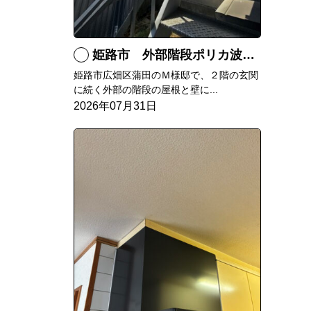
姫路市 外部階段ポリカ波板張替工事
姫路市広畑区蒲田のＭ様邸で、２階の玄関
に続く外部の階段の屋根と壁に...
2026年07月31日