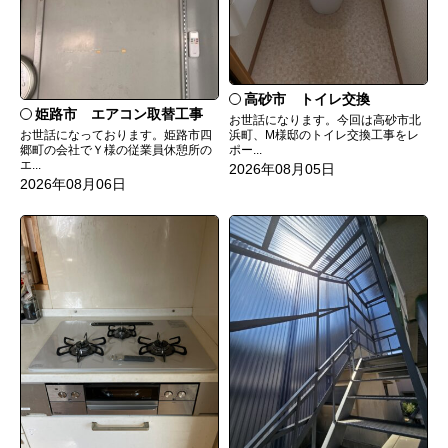
高砂市 トイレ交換
姫路市 エアコン取替工事
お世話になります。今回は高砂市北
お世話になっております。姫路市四
浜町、M様邸のトイレ交換工事をレ
郷町の会社でＹ様の従業員休憩所の
ポー...
エ...
2026年08月05日
2026年08月06日