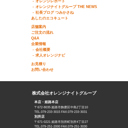
オレンジレポート
オレンジナイトグループ THE NEWS
社長ブログ つみかさね
あしたのエコキュート
店舗案内
ご注文の流れ
Q&A
企業情報
会社概要
求人オレンジナビ
お見積り
お問い合わせ
株式会社オレンジナイトグループ
本店・姫路本店
〒672-8035 姫路市飾磨区中島2丁目10
TEL.079-233-3015 FAX.079-233-3031
別所店
〒671-0221 姫路市別所町別所4丁目27
TEL.079-251-2000 FAX.079-251-3030