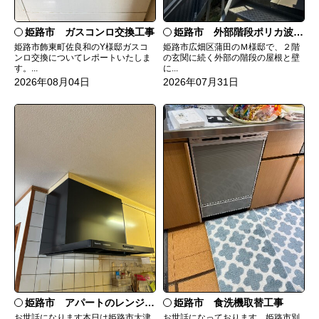
姫路市 ガスコンロ交換工事
姫路市 外部階段ポリカ波板張替工事
姫路市飾東町佐良和のY様邸ガスコ
姫路市広畑区蒲田のＭ様邸で、２階
ンロ交換についてレポートいたしま
の玄関に続く外部の階段の屋根と壁
す。...
に...
2026年08月04日
2026年07月31日
姫路市 食洗機取替工事
姫路市 アパートのレンジフード交換
お世話になっております。姫路市別
お世話になります本日は姫路市大津