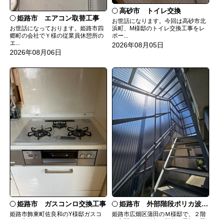
高砂市 トイレ交換
姫路市 エアコン取替工事
お世話になります。今回は高砂市北
お世話になっております。姫路市四
浜町、M様邸のトイレ交換工事をレ
郷町の会社でＹ様の従業員休憩所の
ポー...
エ...
2026年08月05日
2026年08月06日
姫路市 ガスコンロ交換工事
姫路市 外部階段ポリカ波板張替工事
姫路市飾東町佐良和のY様邸ガスコ
姫路市広畑区蒲田のＭ様邸で、２階