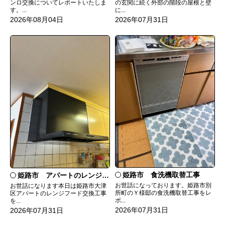
ンロ交換についてレポートいたしま
の玄関に続く外部の階段の屋根と壁
す。...
に...
2026年08月04日
2026年07月31日
姫路市 食洗機取替工事
姫路市 アパートのレンジフード交換
お世話になっております。姫路市別
お世話になります本日は姫路市大津
所町のＹ様邸の食洗機取替工事をレ
区アパートのレンジフード交換工事
ポ...
を...
2026年07月31日
2026年07月31日