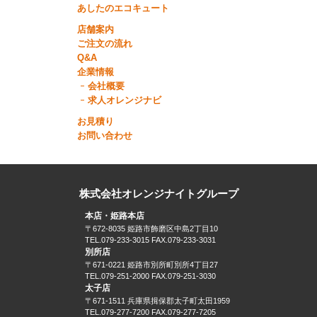
あしたのエコキュート
店舗案内
ご注文の流れ
Q&A
企業情報
会社概要
求人オレンジナビ
お見積り
お問い合わせ
株式会社オレンジナイトグループ
本店・姫路本店
〒672-8035 姫路市飾磨区中島2丁目10
TEL.079-233-3015 FAX.079-233-3031
別所店
〒671-0221 姫路市別所町別所4丁目27
TEL.079-251-2000 FAX.079-251-3030
太子店
〒671-1511 兵庫県揖保郡太子町太田1959
TEL.079-277-7200 FAX.079-277-7205