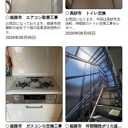
高砂市 トイレ交換
姫路市 エアコン取替工事
お世話になります。今回は高砂市北
お世話になっております。姫路市四
浜町、M様邸のトイレ交換工事をレ
郷町の会社でＹ様の従業員休憩所の
ポー...
エ...
2026年08月05日
2026年08月06日
姫路市 ガスコンロ交換工事
姫路市 外部階段ポリカ波板張替工事