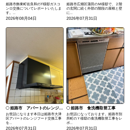
姫路市飾東町佐良和のY様邸ガスコ
姫路市広畑区蒲田のＭ様邸で、２階
ンロ交換についてレポートいたしま
の玄関に続く外部の階段の屋根と壁
す。...
に...
2026年08月04日
2026年07月31日
姫路市 食洗機取替工事
姫路市 アパートのレンジフード交換
お世話になっております。姫路市別
お世話になります本日は姫路市大津
所町のＹ様邸の食洗機取替工事をレ
区アパートのレンジフード交換工事
ポ...
を...
2026年07月31日
2026年07月31日