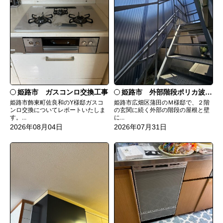
姫路市 ガスコンロ交換工事
姫路市 外部階段ポリカ波板張替工事
姫路市飾東町佐良和のY様邸ガスコ
姫路市広畑区蒲田のＭ様邸で、２階
ンロ交換についてレポートいたしま
の玄関に続く外部の階段の屋根と壁
す。...
に...
2026年08月04日
2026年07月31日