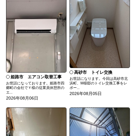
高砂市 トイレ交換
姫路市 エアコン取替工事
お世話になります。今回は高砂市北
お世話になっております。姫路市四
浜町、M様邸のトイレ交換工事をレ
郷町の会社でＹ様の従業員休憩所の
ポー...
エ...
2026年08月05日
2026年08月06日