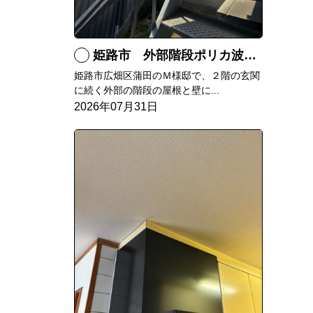
姫路市 外部階段ポリカ波板張替工事
姫路市広畑区蒲田のＭ様邸で、２階の玄関
に続く外部の階段の屋根と壁に...
2026年07月31日