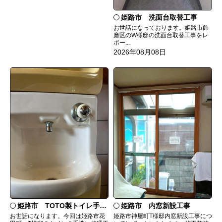
姫路市 洗面台取替工事
お世話になっております。姫路市飾
磨区のW様邸の洗面台取替工事をレ
ポー...
2026年08月08日
姫路市 TOTO製トイレ手洗いの水漏れ修理
姫路市 内窓新設工事
お世話になります。今回は姫路市花
姫路市神屋町T様邸内窓新設工事につ