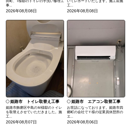
田町、T様邸のトイレの手洗い修理工
いてレポートいたします。施工前施
事...
工...
2026年08月08日
2026年08月08日
姫路市 トイレ取替え工事
姫路市 エアコン取替工事
姫路市飾磨区中島のＭ様邸のトイレ
お世話になっております。姫路市四
を取替えさせていただきました。施
郷町の会社でＹ様の従業員休憩所の
工...
エ...
2026年08月07日
2026年08月06日