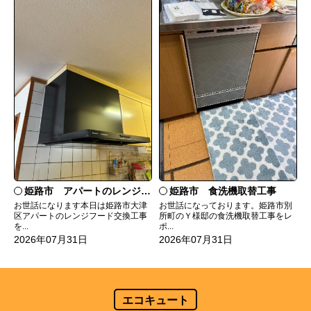
姫路市 食洗機取替工事
姫路市 アパートのレンジフード交換
お世話になっております。姫路市別
お世話になります本日は姫路市大津
所町のＹ様邸の食洗機取替工事をレ
区アパートのレンジフード交換工事
ポ...
を...
2026年07月31日
2026年07月31日
エコキュート