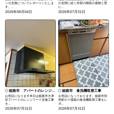
ンロ交換についてレポートいたしま
の玄関に続く外部の階段の屋根と壁
す。...
に...
2026年08月04日
2026年07月31日
姫路市 食洗機取替工事
姫路市 アパートのレンジフード交換
お世話になっております。姫路市別
お世話になります本日は姫路市大津
所町のＹ様邸の食洗機取替工事をレ
区アパートのレンジフード交換工事
ポ...
を...
2026年07月31日
2026年07月31日