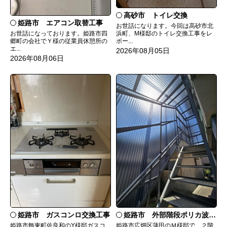
高砂市 トイレ交換
姫路市 エアコン取替工事
お世話になります。今回は高砂市北
お世話になっております。姫路市四
浜町、M様邸のトイレ交換工事をレ
郷町の会社でＹ様の従業員休憩所の
ポー...
エ...
2026年08月05日
2026年08月06日
姫路市 ガスコンロ交換工事
姫路市 外部階段ポリカ波板張替工事
姫路市飾東町佐良和のY様邸ガスコ
姫路市広畑区蒲田のＭ様邸で、２階