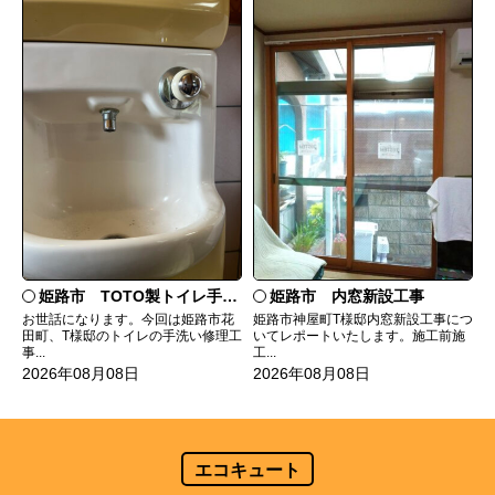
姫路市 TOTO製トイレ手洗いの水漏れ修理
姫路市 内窓新設工事
お世話になります。今回は姫路市花
姫路市神屋町T様邸内窓新設工事につ
田町、T様邸のトイレの手洗い修理工
いてレポートいたします。施工前施
事...
工...
2026年08月08日
2026年08月08日
エコキュート