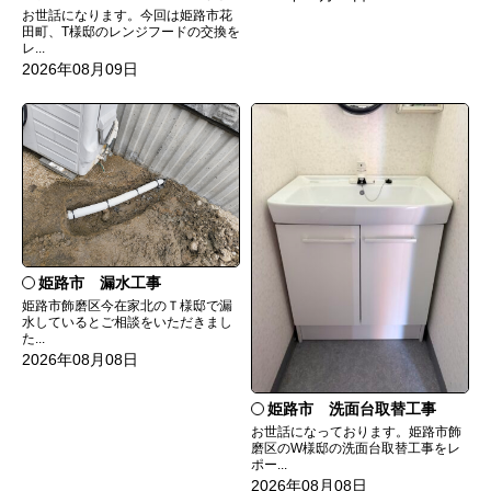
お世話になります。今回は姫路市花
田町、T様邸のレンジフードの交換を
レ...
2026年08月09日
姫路市 漏水工事
姫路市飾磨区今在家北のＴ様邸で漏
水しているとご相談をいただきまし
た...
2026年08月08日
姫路市 洗面台取替工事
お世話になっております。姫路市飾
磨区のW様邸の洗面台取替工事をレ
ポー...
2026年08月08日