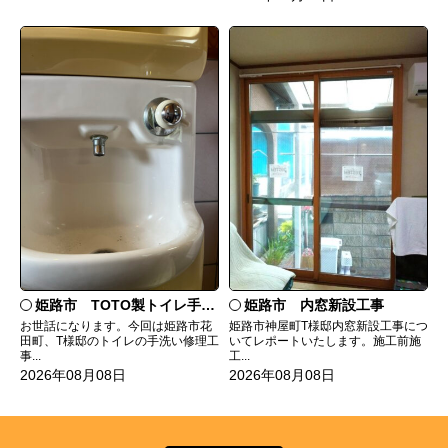
姫路市 TOTO製トイレ手洗いの水漏れ修理
姫路市 内窓新設工事
お世話になります。今回は姫路市花
姫路市神屋町T様邸内窓新設工事につ
田町、T様邸のトイレの手洗い修理工
いてレポートいたします。施工前施
事...
工...
2026年08月08日
2026年08月08日