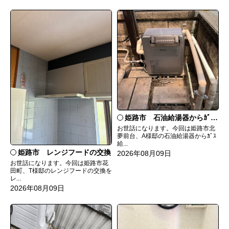
姫路市 石油給湯器からｶﾞｽ給湯器へ取替
お世話になります。今回は姫路市北
夢前台、A様邸の石油給湯器からｶﾞｽ
給...
姫路市 レンジフードの交換
2026年08月09日
お世話になります。今回は姫路市花
田町、T様邸のレンジフードの交換を
レ...
2026年08月09日