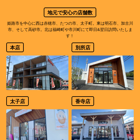
地元で安心の店舗数
姫路市を中心に西は赤穂市、たつの市、太子町。東は明石市、加古川
市、そして高砂市。北は福崎町や市川町にて即日&翌日訪問いたしま
す！
本店
別所店
太子店
香寺店