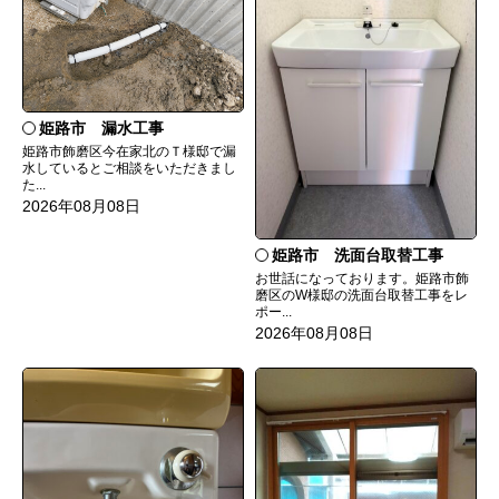
姫路市 漏水工事
姫路市飾磨区今在家北のＴ様邸で漏
水しているとご相談をいただきまし
た...
2026年08月08日
姫路市 洗面台取替工事
お世話になっております。姫路市飾
磨区のW様邸の洗面台取替工事をレ
ポー...
2026年08月08日