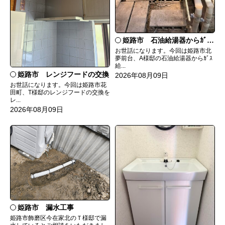
姫路市 石油給湯器からｶﾞｽ給湯器へ取替
お世話になります。今回は姫路市北
夢前台、A様邸の石油給湯器からｶﾞｽ
給...
姫路市 レンジフードの交換
2026年08月09日
お世話になります。今回は姫路市花
田町、T様邸のレンジフードの交換を
レ...
2026年08月09日
姫路市 漏水工事
姫路市飾磨区今在家北のＴ様邸で漏