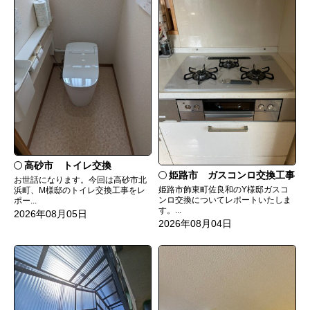
高砂市 トイレ交換
姫路市 ガスコンロ交換工事
お世話になります。今回は高砂市北
姫路市飾東町佐良和のY様邸ガスコ
浜町、M様邸のトイレ交換工事をレ
ンロ交換についてレポートいたしま
ポー...
す。...
2026年08月05日
2026年08月04日