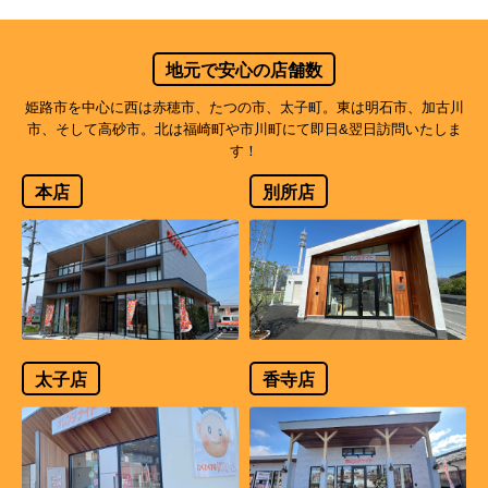
地元で安心の店舗数
姫路市を中心に西は赤穂市、たつの市、太子町。東は明石市、加古川
市、そして高砂市。北は福崎町や市川町にて即日&翌日訪問いたしま
す！
本店
別所店
太子店
香寺店