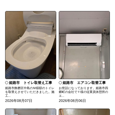
姫路市 トイレ取替え工事
姫路市 エアコン取替工事
姫路市飾磨区中島のＭ様邸のトイレ
お世話になっております。姫路市四
を取替えさせていただきました。施
郷町の会社でＹ様の従業員休憩所の
工...
エ...
2026年08月07日
2026年08月06日