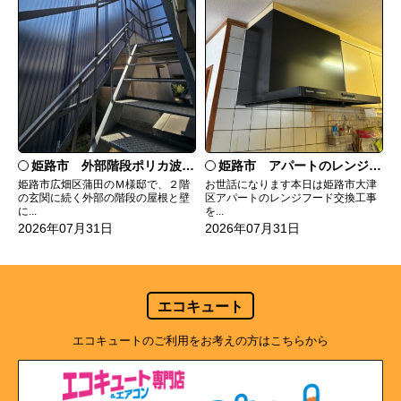
姫路市 外部階段ポリカ波板張替工事
姫路市 アパートのレンジフード交換
姫路市広畑区蒲田のＭ様邸で、２階
お世話になります本日は姫路市大津
の玄関に続く外部の階段の屋根と壁
区アパートのレンジフード交換工事
に...
を...
2026年07月31日
2026年07月31日
エコキュート
エコキュートのご利用をお考えの方はこちらから