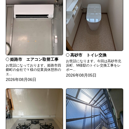
高砂市 トイレ交換
姫路市 エアコン取替工事
お世話になります。今回は高砂市北
お世話になっております。姫路市四
浜町、M様邸のトイレ交換工事をレ
郷町の会社でＹ様の従業員休憩所の
ポー...
エ...
2026年08月05日
2026年08月06日