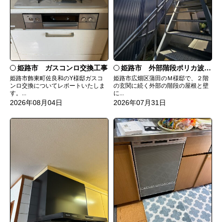
姫路市 ガスコンロ交換工事
姫路市 外部階段ポリカ波板張替工事
姫路市飾東町佐良和のY様邸ガスコ
姫路市広畑区蒲田のＭ様邸で、２階
ンロ交換についてレポートいたしま
の玄関に続く外部の階段の屋根と壁
す。...
に...
2026年08月04日
2026年07月31日