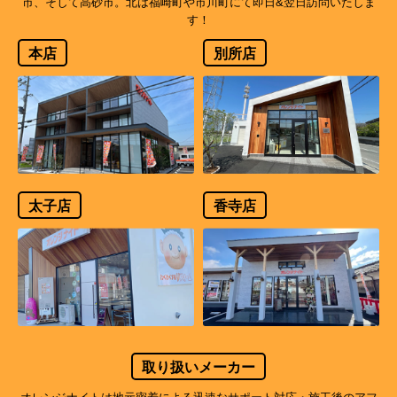
市、そして高砂市。北は福崎町や市川町にて即日&翌日訪問いたしま
す！
本店
別所店
太子店
香寺店
取り扱いメーカー