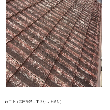
施工中（高圧洗浄→下塗り→上塗り）