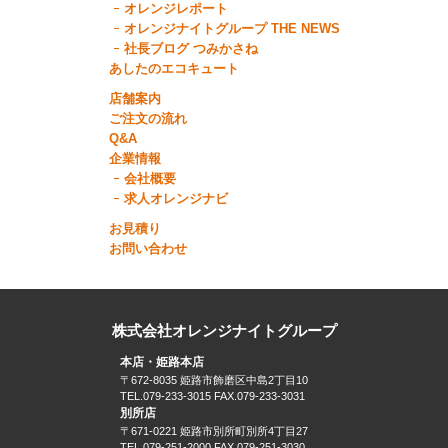
オレンジレポート
オレンジナイトグループ THE NEWS
社長ブログ つみかさね
あしたのエコキュート
店舗案内
ご注文の流れ
Q&A
企業情報
会社概要
求人オレンジナビ
お見積り
お問い合わせ
株式会社オレンジナイトグループ
本店・姫路本店
〒672-8035 姫路市飾磨区中島2丁目10
TEL.079-233-3015 FAX.079-233-3031
別所店
〒671-0221 姫路市別所町別所4丁目27
TEL.079-251-2000 FAX.079-251-3030