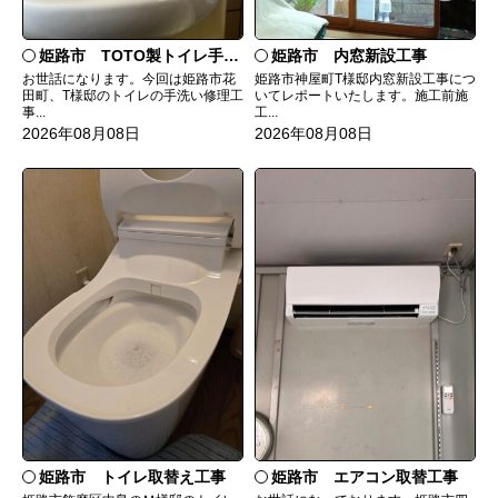
姫路市 TOTO製トイレ手洗いの水漏れ修理
姫路市 内窓新設工事
お世話になります。今回は姫路市花
姫路市神屋町T様邸内窓新設工事につ
田町、T様邸のトイレの手洗い修理工
いてレポートいたします。施工前施
事...
工...
2026年08月08日
2026年08月08日
姫路市 トイレ取替え工事
姫路市 エアコン取替工事