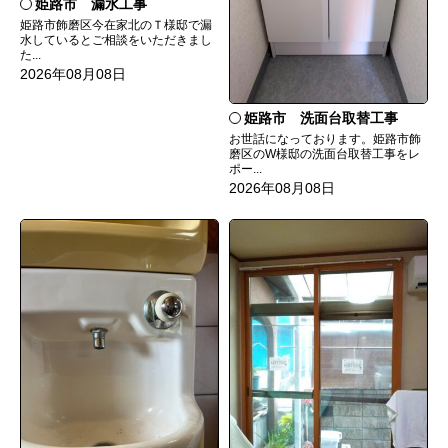
姫路市 漏水工事
姫路市飾磨区今在家北のＴ様邸で漏
水しているとご相談をいただきまし
た...
2026年08月08日
姫路市 洗面台取替工事
お世話になっております。姫路市飾
磨区のW様邸の洗面台取替工事をレ
ポー...
2026年08月08日