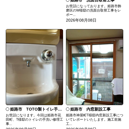
お世話になっております。姫路市飾
磨区のW様邸の洗面台取替工事をレ
ポー...
2026年08月08日
姫路市 TOTO製トイレ手洗いの水漏れ修理
姫路市 内窓新設工事
お世話になります。今回は姫路市花
姫路市神屋町T様邸内窓新設工事につ
田町、T様邸のトイレの手洗い修理工
いてレポートいたします。施工前施
事...
工...