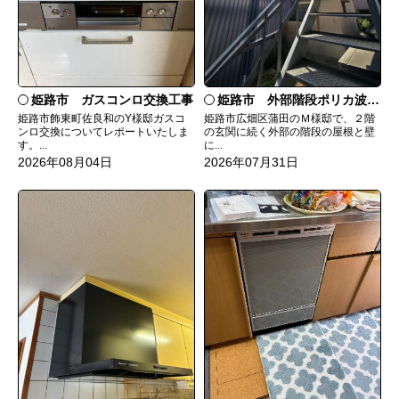
姫路市 ガスコンロ交換工事
姫路市 外部階段ポリカ波板張替工事
姫路市飾東町佐良和のY様邸ガスコ
姫路市広畑区蒲田のＭ様邸で、２階
ンロ交換についてレポートいたしま
の玄関に続く外部の階段の屋根と壁
す。...
に...
2026年08月04日
2026年07月31日