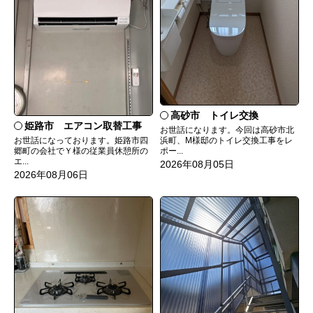
高砂市 トイレ交換
姫路市 エアコン取替工事
お世話になります。今回は高砂市北
お世話になっております。姫路市四
浜町、M様邸のトイレ交換工事をレ
郷町の会社でＹ様の従業員休憩所の
ポー...
エ...
2026年08月05日
2026年08月06日