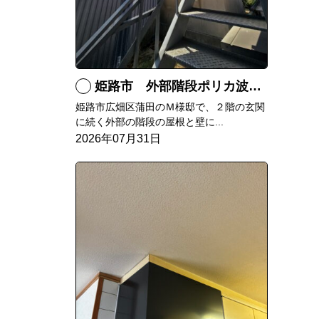
姫路市 外部階段ポリカ波板張替工事
姫路市広畑区蒲田のＭ様邸で、２階の玄関
に続く外部の階段の屋根と壁に...
2026年07月31日