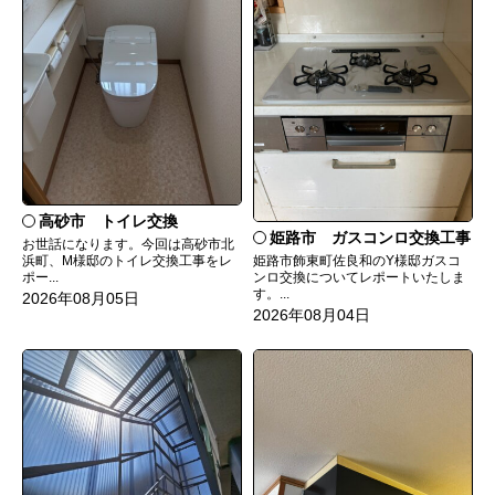
高砂市 トイレ交換
姫路市 ガスコンロ交換工事
お世話になります。今回は高砂市北
姫路市飾東町佐良和のY様邸ガスコ
浜町、M様邸のトイレ交換工事をレ
ンロ交換についてレポートいたしま
ポー...
す。...
2026年08月05日
2026年08月04日