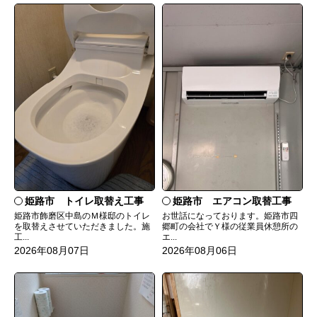
姫路市 トイレ取替え工事
姫路市 エアコン取替工事
姫路市飾磨区中島のＭ様邸のトイレ
お世話になっております。姫路市四
を取替えさせていただきました。施
郷町の会社でＹ様の従業員休憩所の
工...
エ...
2026年08月07日
2026年08月06日