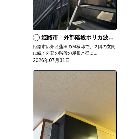
姫路市 外部階段ポリカ波板張替工事
姫路市広畑区蒲田のＭ様邸で、２階の玄関
に続く外部の階段の屋根と壁に...
2026年07月31日