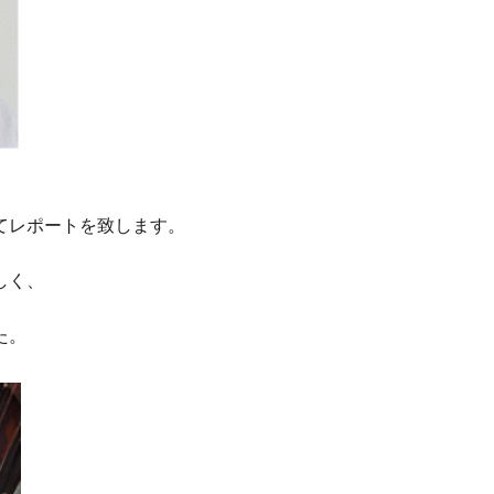
てレポートを致します。
しく、
た。