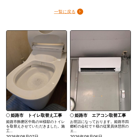
一覧に戻る
姫路市 トイレ取替え工事
姫路市 エアコン取替工事
姫路市飾磨区中島のＭ様邸のトイレ
お世話になっております。姫路市四
を取替えさせていただきました。施
郷町の会社でＹ様の従業員休憩所の
工...
エ...
2026年08月07日
2026年08月06日