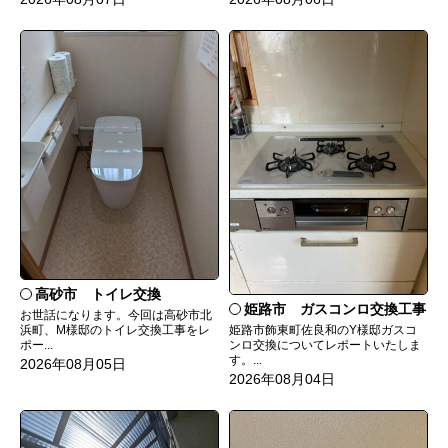
高砂市 トイレ交換
姫路市 ガスコンロ交換工事
お世話になります。今回は高砂市北
姫路市飾東町佐良和のY様邸ガスコ
浜町、M様邸のトイレ交換工事をレ
ンロ交換についてレポートいたしま
ポー...
す。...
2026年08月05日
2026年08月04日