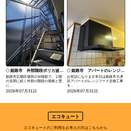
姫路市 外部階段ポリカ波板張替工事
姫路市 アパートのレンジフード交換
姫路市広畑区蒲田のＭ様邸で、２階
お世話になります本日は姫路市大津
の玄関に続く外部の階段の屋根と壁
区アパートのレンジフード交換工事
に...
を...
2026年07月31日
2026年07月31日
エコキュート
エコキュートのご利用をお考えの方はこちらから