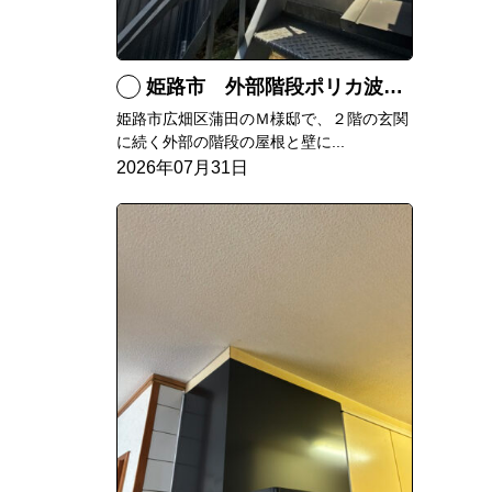
姫路市 外部階段ポリカ波板張替工事
姫路市広畑区蒲田のＭ様邸で、２階の玄関
に続く外部の階段の屋根と壁に...
2026年07月31日