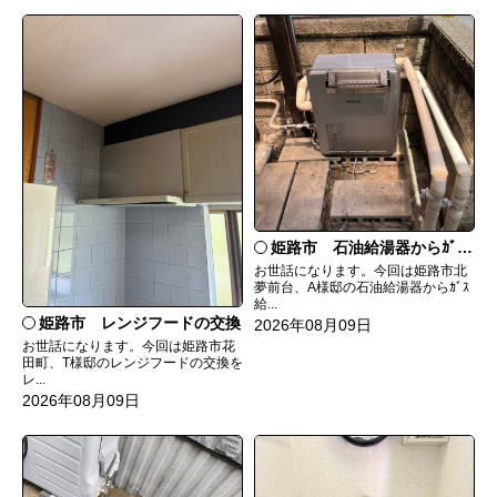
姫路市 石油給湯器からｶﾞｽ給湯器へ取替
お世話になります。今回は姫路市北
夢前台、A様邸の石油給湯器からｶﾞｽ
給...
姫路市 レンジフードの交換
2026年08月09日
お世話になります。今回は姫路市花
田町、T様邸のレンジフードの交換を
レ...
2026年08月09日