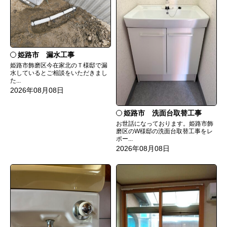
姫路市 漏水工事
姫路市飾磨区今在家北のＴ様邸で漏
水しているとご相談をいただきまし
た...
2026年08月08日
姫路市 洗面台取替工事
お世話になっております。姫路市飾
磨区のW様邸の洗面台取替工事をレ
ポー...
2026年08月08日