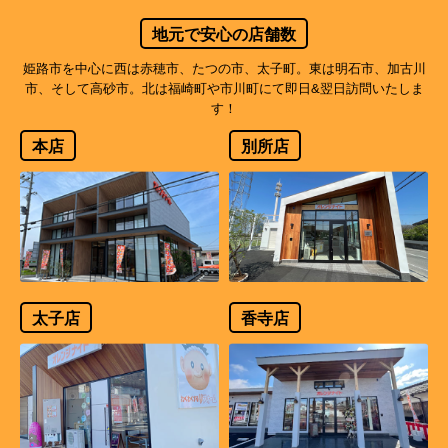
地元で安心の店舗数
姫路市を中心に西は赤穂市、たつの市、太子町。東は明石市、加古川
市、そして高砂市。北は福崎町や市川町にて即日&翌日訪問いたしま
す！
本店
別所店
太子店
香寺店