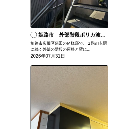
姫路市 外部階段ポリカ波板張替工事
姫路市広畑区蒲田のＭ様邸で、２階の玄関
に続く外部の階段の屋根と壁に...
2026年07月31日