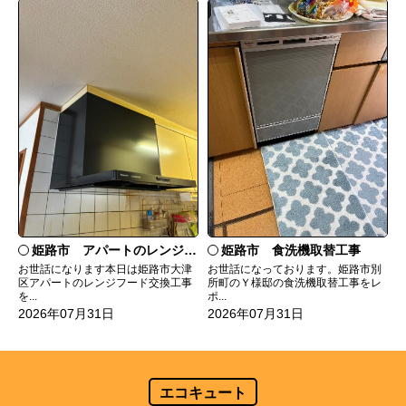
姫路市 食洗機取替工事
姫路市 アパートのレンジフード交換
お世話になっております。姫路市別
お世話になります本日は姫路市大津
所町のＹ様邸の食洗機取替工事をレ
区アパートのレンジフード交換工事
ポ...
を...
2026年07月31日
2026年07月31日
エコキュート