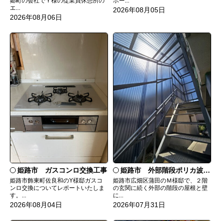
郷町の会社でＹ様の従業員休憩所の
ポー...
エ...
2026年08月05日
2026年08月06日
姫路市 ガスコンロ交換工事
姫路市 外部階段ポリカ波板張替工事
姫路市飾東町佐良和のY様邸ガスコ
姫路市広畑区蒲田のＭ様邸で、２階
ンロ交換についてレポートいたしま
の玄関に続く外部の階段の屋根と壁
す。...
に...
2026年08月04日
2026年07月31日