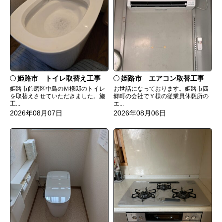
姫路市 トイレ取替え工事
姫路市 エアコン取替工事
姫路市飾磨区中島のＭ様邸のトイレ
お世話になっております。姫路市四
を取替えさせていただきました。施
郷町の会社でＹ様の従業員休憩所の
工...
エ...
2026年08月07日
2026年08月06日