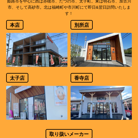
姫路市を中心に西は赤穂市、たつの市、太子町。東は明石市、加古川
市、そして高砂市。北は福崎町や市川町にて即日&翌日訪問いたしま
す！
本店
別所店
太子店
香寺店
取り扱いメーカー