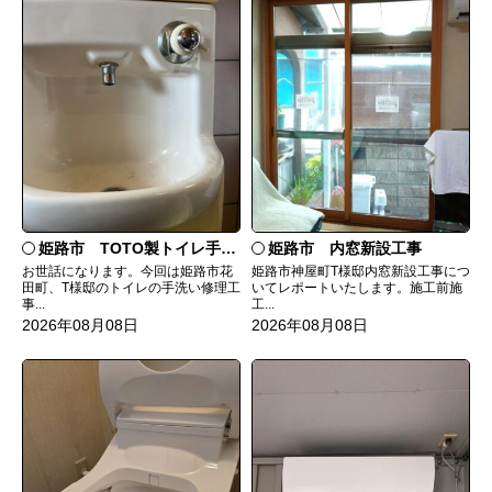
姫路市 TOTO製トイレ手洗いの水漏れ修理
姫路市 内窓新設工事
お世話になります。今回は姫路市花
姫路市神屋町T様邸内窓新設工事につ
田町、T様邸のトイレの手洗い修理工
いてレポートいたします。施工前施
事...
工...
2026年08月08日
2026年08月08日