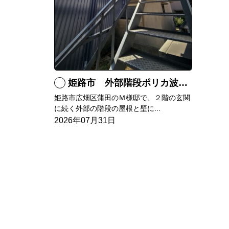
姫路市 外部階段ポリカ波板張替工事
姫路市広畑区蒲田のＭ様邸で、２階の玄関
に続く外部の階段の屋根と壁に...
2026年07月31日