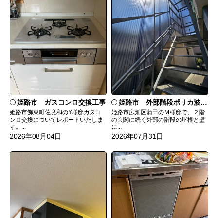
姫路市 ガスコンロ交換工事
姫路市 外部階段ポリカ波板張替工事
姫路市飾東町佐良和のY様邸ガスコ
姫路市広畑区蒲田のＭ様邸で、２階
ンロ交換についてレポートいたしま
の玄関に続く外部の階段の屋根と壁
す。...
に...
2026年08月04日
2026年07月31日