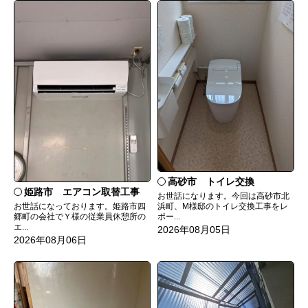
高砂市 トイレ交換
姫路市 エアコン取替工事
お世話になります。今回は高砂市北
お世話になっております。姫路市四
浜町、M様邸のトイレ交換工事をレ
郷町の会社でＹ様の従業員休憩所の
ポー...
エ...
2026年08月05日
2026年08月06日