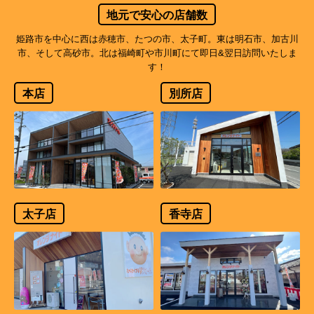
地元で安心の店舗数
姫路市を中心に西は赤穂市、たつの市、太子町。東は明石市、加古川
市、そして高砂市。北は福崎町や市川町にて即日&翌日訪問いたしま
す！
本店
別所店
太子店
香寺店