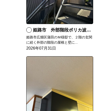
姫路市 外部階段ポリカ波板張替工事
姫路市広畑区蒲田のＭ様邸で、２階の玄関
に続く外部の階段の屋根と壁に...
2026年07月31日