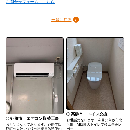
お問合せフォームはこちら
一覧に戻る
高砂市 トイレ交換
姫路市 エアコン取替工事
お世話になります。今回は高砂市北
お世話になっております。姫路市四
浜町、M様邸のトイレ交換工事をレ
郷町の会社でＹ様の従業員休憩所の
ポー...