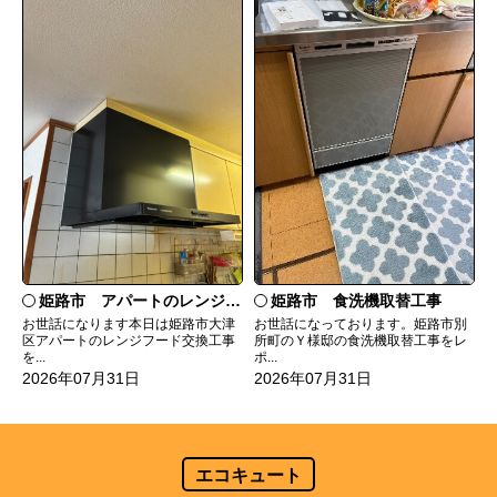
姫路市 食洗機取替工事
姫路市 アパートのレンジフード交換
お世話になっております。姫路市別
お世話になります本日は姫路市大津
所町のＹ様邸の食洗機取替工事をレ
区アパートのレンジフード交換工事
ポ...
を...
2026年07月31日
2026年07月31日
エコキュート