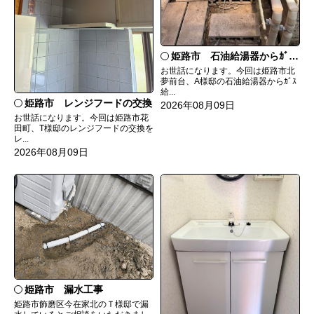
姫路市 石油給湯器からｶﾞｽ給湯器へ取替
お世話になります。今回は姫路市北
夢前台、A様邸の石油給湯器からｶﾞｽ
給...
姫路市 レンジフードの交換
2026年08月09日
お世話になります。今回は姫路市花
田町、T様邸のレンジフードの交換を
レ...
2026年08月09日
姫路市 漏水工事
姫路市飾磨区今在家北のＴ様邸で漏