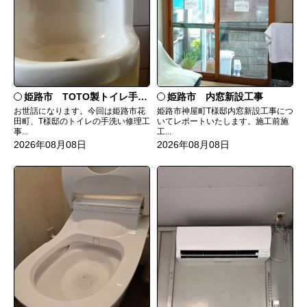
姫路市 TOTO製トイレ手洗いの水漏れ修理
姫路市 内窓新設工事
お世話になります。今回は姫路市花
姫路市神屋町T様邸内窓新設工事につ
田町、T様邸のトイレの手洗い修理工
いてレポートいたします。施工前施
事...
工...
2026年08月08日
2026年08月08日