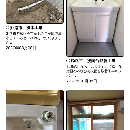
姫路市 漏水工事
姫路市飾磨区今在家北のＴ様邸で漏
水しているとご相談をいただきまし
た...
2026年08月08日
姫路市 洗面台取替工事
お世話になっております。姫路市飾
磨区のW様邸の洗面台取替工事をレ
ポー...
2026年08月08日