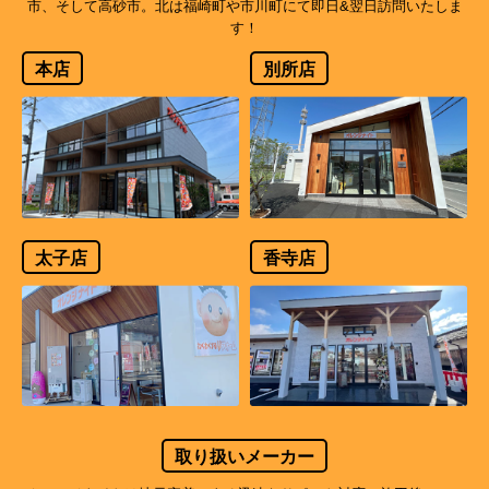
市、そして高砂市。北は福崎町や市川町にて即日&翌日訪問いたしま
す！
本店
別所店
太子店
香寺店
取り扱いメーカー