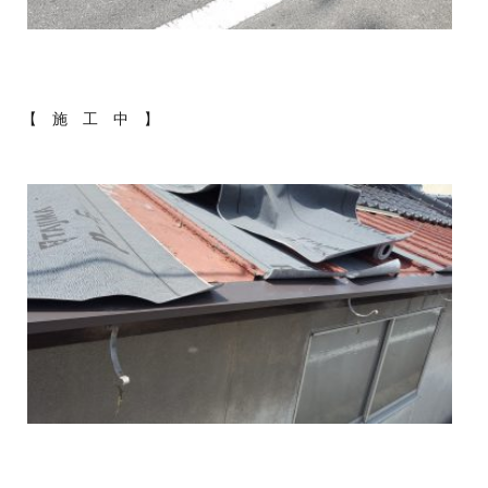
【 施 工 中 】