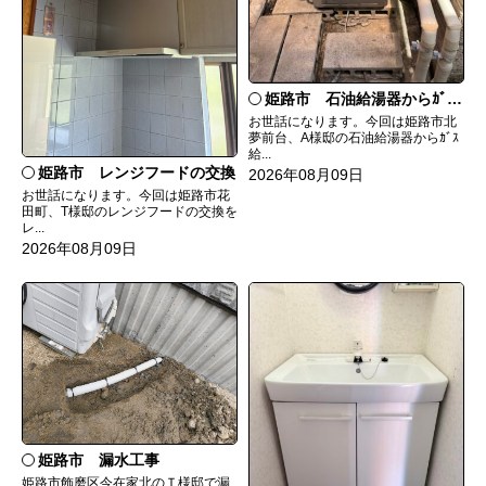
姫路市 石油給湯器からｶﾞｽ給湯器へ取替
お世話になります。今回は姫路市北
夢前台、A様邸の石油給湯器からｶﾞｽ
給...
姫路市 レンジフードの交換
2026年08月09日
お世話になります。今回は姫路市花
田町、T様邸のレンジフードの交換を
レ...
2026年08月09日
姫路市 漏水工事
姫路市飾磨区今在家北のＴ様邸で漏