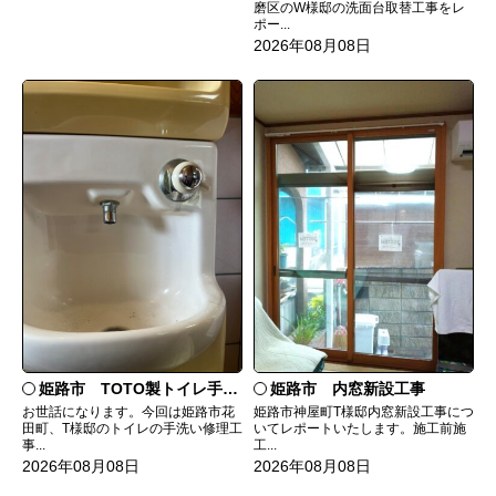
磨区のW様邸の洗面台取替工事をレ
ポー...
2026年08月08日
姫路市 TOTO製トイレ手洗いの水漏れ修理
姫路市 内窓新設工事
お世話になります。今回は姫路市花
姫路市神屋町T様邸内窓新設工事につ
田町、T様邸のトイレの手洗い修理工
いてレポートいたします。施工前施
事...
工...
2026年08月08日
2026年08月08日