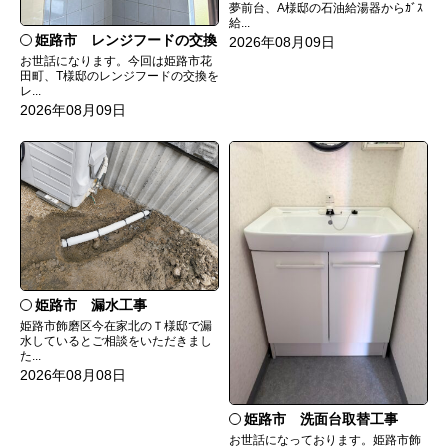
夢前台、A様邸の石油給湯器からｶﾞｽ
給...
姫路市 レンジフードの交換
2026年08月09日
お世話になります。今回は姫路市花
田町、T様邸のレンジフードの交換を
レ...
2026年08月09日
姫路市 漏水工事
姫路市飾磨区今在家北のＴ様邸で漏
水しているとご相談をいただきまし
た...
2026年08月08日
姫路市 洗面台取替工事
お世話になっております。姫路市飾